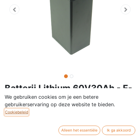
Batterij Lithium 60V30Ah - E-
Lowigi/E-Ultra
We gebruiken cookies om je een betere
gebruikerservaring op deze website te bieden.
Deze Lithiumbatterij is geschikt als hoofdbatterij of als
Cookiebeleid
extra batterij voor de Elektrische E-Lowigi, E-Ultra.
Batterij voor elektrische scooter. 60V - 30Ah.
Alleen het essentiële
Ik ga akkoord
De lithium batterij is voorzien van led indicators die de