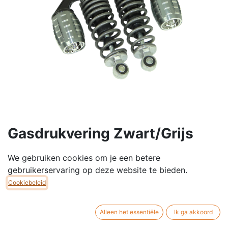
Gasdrukvering Zwart/Grijs
Rond 210mm
We gebruiken cookies om je een betere
Set verstelbare schokbrekers in zwarte kleur, gas
gebruikerservaring op deze website te bieden.
gedempt.
Cookiebeleid
De veersterkte is aanpasbaar.
Alleen het essentiële
Ik ga akkoord