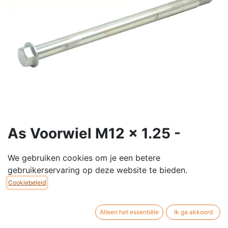
As Voorwiel M12 x 1.25 -
Lengte 225mm - E-Ultra
We gebruiken cookies om je een betere
Standaard voorwiel as voor de E-Ultra elektrische
gebruikerservaring op deze website te bieden.
scooter modellen.
Cookiebeleid
Universele as
Schroefdraad: m12 x 1,25.
Alleen het essentiële
Ik ga akkoord
Lengte: 225mm.