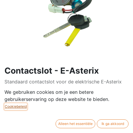
Contactslot - E-Asterix
Standaard contactslot voor de elektrische E-Asterix
scooters. Wordt geleverd met 2 sleutels.
We gebruiken cookies om je een betere
gebruikerservaring op deze website te bieden.
€
60,00
Cookiebeleid
Alleen het essentiële
Ik ga akkoord
TOEVOEGEN AAN
NU