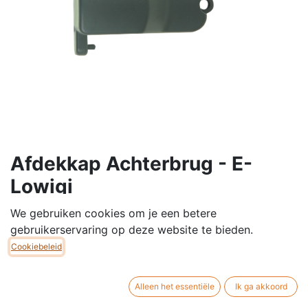
Afdekkap Achterbrug - E-
Lowigi
verkocht per stuk
We gebruiken cookies om je een betere
gebruikerservaring op deze website te bieden.
€
10,00
Cookiebeleid
Alleen het essentiële
Ik ga akkoord