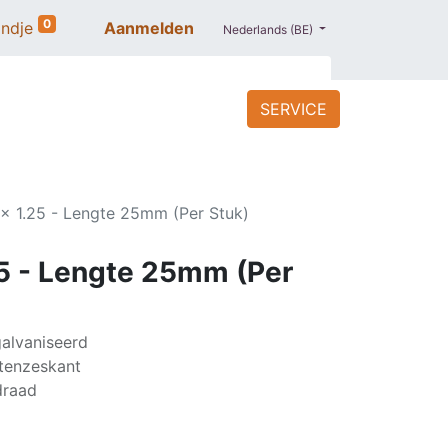
0
ndje
Aanmelden
Nederlands (BE)
SERVICE
ACCESSOIRES
BLOG
PROMO
x 1.25 - Lengte 25mm (Per Stuk)
5 - Lengte 25mm (Per
galvaniseerd
itenzeskant
draad