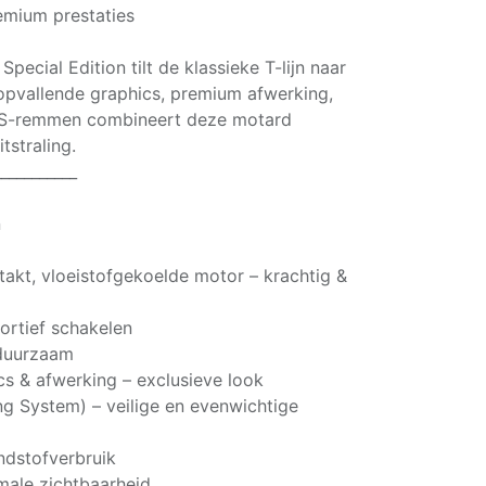
emium prestaties
ecial Edition tilt de klassieke T-lijn naar
 opvallende graphics, premium afwerking,
BS-remmen combineert deze motard
tstraling.
___________
n
akt, vloeistofgekoelde motor – krachtig &
ortief schakelen
 duurzaam
cs & afwerking – exclusieve look
 System) – veilige en evenwichtige
ndstofverbruik
male zichtbaarheid