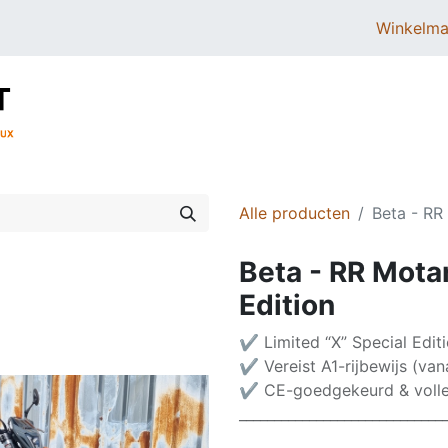
Winkelma
BROMMERS
SCOOTERS
ONDERDELEN
Alle producten
Beta - RR
Beta - RR Motar
Edition
✔ Limited “X” Special Editi
✔ Vereist A1-rijbewijs (vana
✔ CE-goedgekeurd & volled
_____________________________