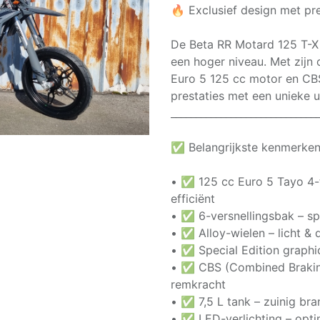
🔥 Exclusief design met pr
De Beta RR Motard 125 T-X Sp
een hoger niveau. Met zijn
Euro 5 125 cc motor en C
prestaties met een unieke ui
_____________________________
✅ Belangrijkste kenmerke
• ✅ 125 cc Euro 5 Tayo 4-t
efficiënt
• ✅ 6-versnellingsbak – sp
• ✅ Alloy-wielen – licht &
• ✅ Special Edition graphi
• ✅ CBS (Combined Braking
remkracht
• ✅ 7,5 L tank – zuinig bra
• ✅ LED-verlichting – opti