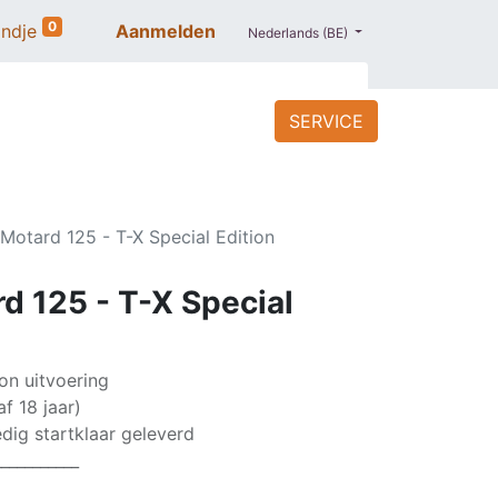
0
ndje
Aanmelden
Nederlands (BE)
SERVICE
ACCESSOIRES
BLOG
PROMO
 Motard 125 - T-X Special Edition
d 125 - T-X Special
on uitvoering
f 18 jaar)
ig startklaar geleverd
___________