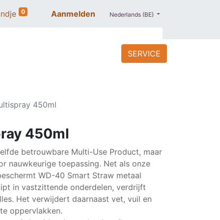
0
ndje
Aanmelden
Nederlands (BE)
SERVICE
ACCESSOIRES
BLOG
PROMO
ltispray 450ml
ray 450ml
elfde betrouwbare Multi-Use Product, maar
or nauwkeurige toepassing. Net als onze
beschermt WD-40 Smart Straw metaal
ipt in vastzittende onderdelen, verdrijft
les. Het verwijdert daarnaast vet, vuil en
te oppervlakken.