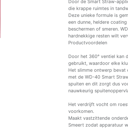
Door de Smart Straw-applic
die krappe ruimtes in tand
Deze unieke formule is gema
een dunne, heldere coating
beschermen of smeren. WD-
hardnekkige resten wilt ver
Productvoordelen
Door het 360° ventiel kan
gebruikt, waardoor elke klus
Het slimme ontwerp bevat 
met de WD-40 Smart Straw 
spuiten en dit zorgt dus voo
nauwkeurig spuitenoppervl
Het verdrijft vocht om roes
voorkomen.
Maakt vastzittende onderde
Smeert zodat apparatuur w