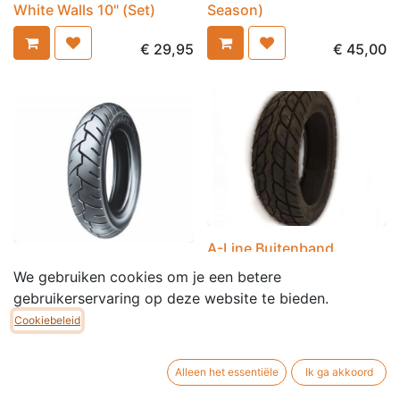
White Walls 10" (Set)
Season)
€
29,95
€
45,00
A-Line Buitenband
MICHELIN S1
110/70-12 TL 47J PR356
We gebruiken cookies om je een betere
BUITENBAND 100/90-10"
(All Season)
gebruikerservaring op deze website te bieden.
€
55,00
€
60,00
Cookiebeleid
Alleen het essentiële
Ik ga akkoord