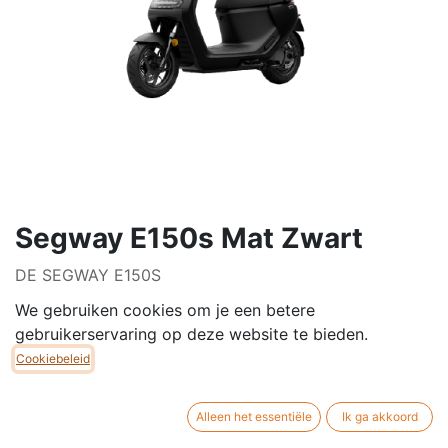
Segway E150s Mat Zwart
DE SEGWAY E150S
We gebruiken cookies om je een betere
Segway introduceert de E150S, de opvolger van de
gebruikerservaring op deze website te bieden.
populaire E125S. Deze nieuwe generatie elektrische
Cookiebeleid
scooter is uitgerust met nog meer innovaties, meer
vermogen en een vernieuwd accupakket. Leverbaar in
een 45km/h (klasse B) uitvoering.
Alleen het essentiële
Ik ga akkoord