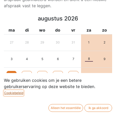
afspraak vast te leggen.
augustus 2026
ma
di
wo
do
vr
za
zo
27
28
29
30
31
1
2
8
3
4
5
6
7
9
10
11
12
13
14
15
16
We gebruiken cookies om je een betere
gebruikerservaring op deze website te bieden.
17
18
19
20
21
22
23
Cookiebeleid
Alleen het essentiële
Ik ga akkoord
24
25
26
27
28
29
30